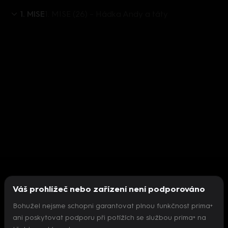
1. MISE
1. MISE (26) – Hádka Andy a táty
Váš prohlížeč nebo zařízení není podporováno
Bohužel nejsme schopni garantovat plnou funkčnost prima+
ani poskytovat podporu při potížích se službou prima+ na
Nepodařilo se inicializovat přehrávač