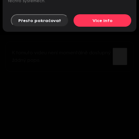
těchto systémech.
Přesto pokračovat
Více info
K tomuto videu není momentálně dostupný
žádný popis.