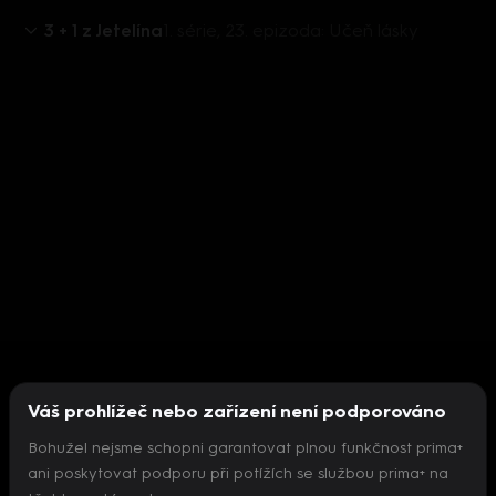
3 + 1 z Jetelína
1. série, 23. epizoda: Učeň lásky
Váš prohlížeč nebo zařízení není podporováno
Bohužel nejsme schopni garantovat plnou funkčnost prima+
ani poskytovat podporu při potížích se službou prima+ na
Nepodařilo se inicializovat přehrávač