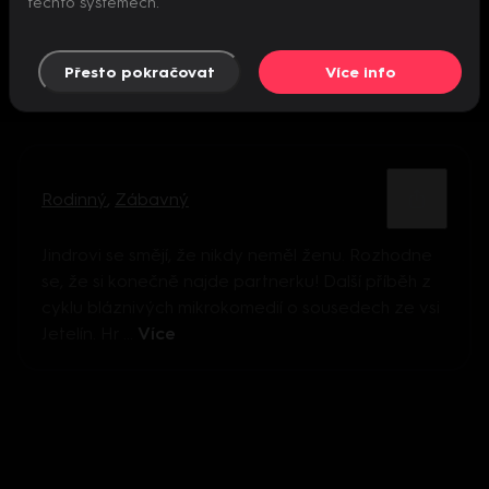
těchto systémech.
Přesto pokračovat
Více info
Rodinný
,
Zábavný
Jindrovi se smějí, že nikdy neměl ženu. Rozhodne
se, že si konečně najde partnerku! Další příběh z
cyklu bláznivých mikrokomedií o sousedech ze vsi
Jetelín. Hr ...
Více