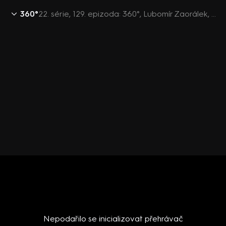
360°
22. série, 129. epizoda: 360°, Lubomír Zaorálek, Cyril Svoboda, Petr Drulák, Michael Žantovský, Daniel Koštoval, Jan Kofroň - 9.5. v 21:00
Nepodařilo se inicializovat přehrávač