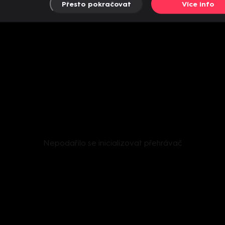
Přesto pokračovat
Více info
Nepodařilo se inicializovat přehrávač