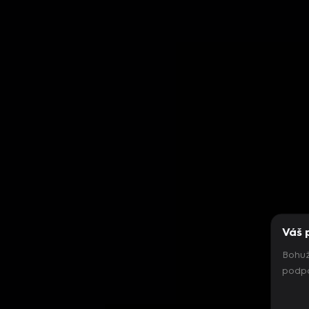
Váš 
Bohuž
podpo