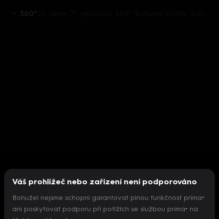
360°
22. série, 71. epizoda: 360°, Bohumír Dufek, Kateřina Beránková, Radek Špicar - 12.3. v 21:30
Váš prohlížeč nebo zařízení není podporováno
Bohužel nejsme schopni garantovat plnou funkčnost prima+
ani poskytovat podporu při potížích se službou prima+ na
Nepodařilo se inicializovat přehrávač