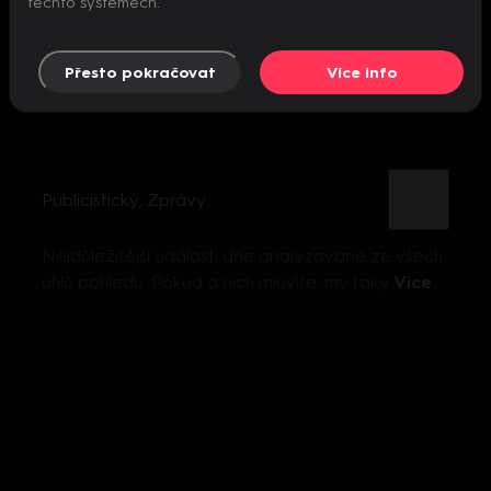
těchto systémech.
Přesto pokračovat
Více info
Publicistický
,
Zprávy
Nejdůležitější události dne analyzované ze všech
úhlů pohledu. Pokud o nich mluvíte, my taky
Více