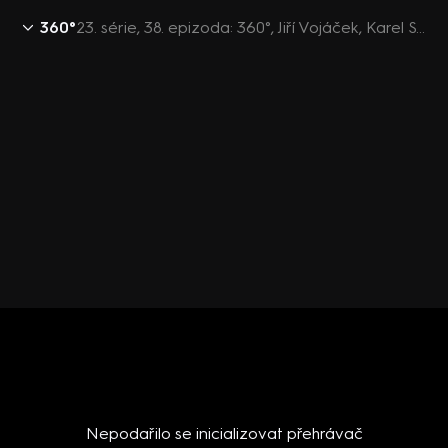
360°
23. série, 38. epizoda: 360°, Jiří Vojáček, Karel Svoboda, Aleš Špičák - 7.2. v 22:22
Nepodařilo se inicializovat přehrávač