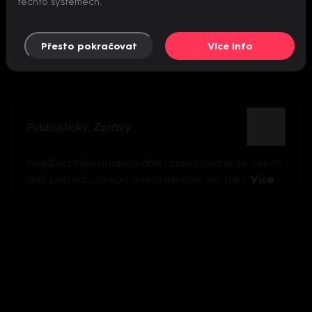
těchto systémech.
Přesto pokračovat
Více info
Publicistický
,
Zprávy
Nejdůležitější události dne analyzované ze všech
úhlů pohledu. Pokud o nich mluvíte, my taky
Více