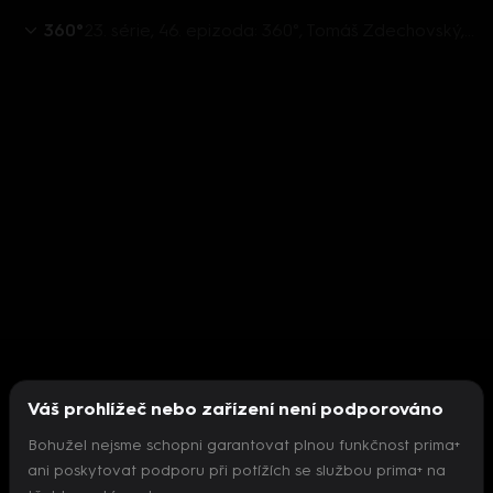
360°
23. série, 46. epizoda: 360°, Tomáš Zdechovský, Marcel Kolaja - 15.2. v 22:31
Váš prohlížeč nebo zařízení není podporováno
Bohužel nejsme schopni garantovat plnou funkčnost prima+
ani poskytovat podporu při potížích se službou prima+ na
Nepodařilo se inicializovat přehrávač