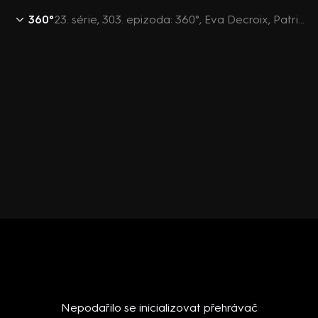
360°
23. série, 303. epizoda: 360°, Eva Decroix, Patrik Nacher, Štěpán Křeček, Petr Bartoň - 30.10. v 21:30
Nepodařilo se inicializovat přehrávač