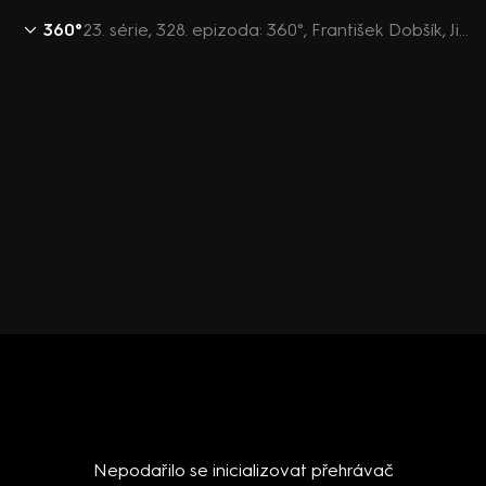
360°
23. série, 328. epizoda: 360°, František Dobšík, Jiří Nantl, Luboš Zajíc, Bohumír Dufek, Karel Haas - 24.11. v 21:30
Nepodařilo se inicializovat přehrávač