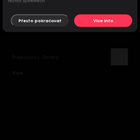
těchto systémech.
Přesto pokračovat
Více info
Publicistický
,
Zprávy
Více