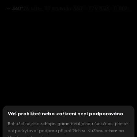
360°
26. série, 117. epizoda: 360° - 27.4.2026 - P. Růžička, R. Koten, B. Činčila, M. Hlavatý, L. Valeš, V. Buchert
Váš prohlížeč nebo zařízení není podporováno
Bohužel nejsme schopni garantovat plnou funkčnost prima+
ani poskytovat podporu při potížích se službou prima+ na
Nepodařilo se inicializovat přehrávač