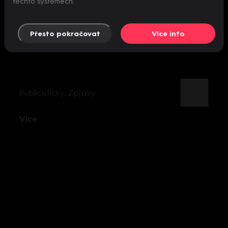
těchto systémech.
Přesto pokračovat
Více info
Publicistický
,
Zprávy
Více