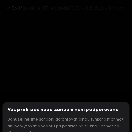
360°
26. série, 131. epizoda: 360° - 11.5.2026 - J. Murová, M. Ševčík, M. O. Havel, J. Berki, L. Kubovičová, V. Buchert
Váš prohlížeč nebo zařízení není podporováno
Bohužel nejsme schopni garantovat plnou funkčnost prima+
ani poskytovat podporu při potížích se službou prima+ na
Nepodařilo se inicializovat přehrávač