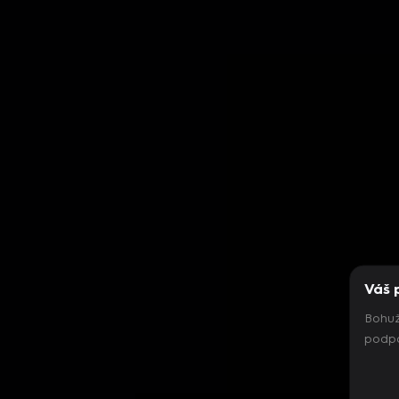
Váš 
Bohuž
podpo