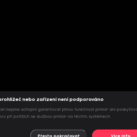
prohlížeč nebo zařízení není podporováno
el nejsme schopni garantovat plnou funkčnost prima+ ani poskytov
ru při potížích se službou prima+ na těchto systémech.
Přesto pokračovat
Více info