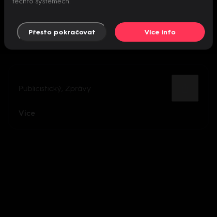
těchto systémech.
Přesto pokračovat
Více info
Publicistický
,
Zprávy
Více