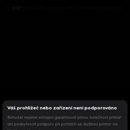
360°
1. série, 180. epizoda: 360°, Martin Kovář, Lukáš Jelínek, Mikuláš Bek, Jan Kulhánek - 30.11. v 21:58
Váš prohlížeč nebo zařízení není podporováno
Bohužel nejsme schopni garantovat plnou funkčnost prima+
ani poskytovat podporu při potížích se službou prima+ na
Nepodařilo se inicializovat přehrávač