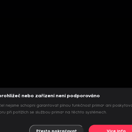
prohlížeč nebo zařízení není podporováno
el nejsme schopni garantovat plnou funkčnost prima+ ani poskytov
ru při potížích se službou prima+ na těchto systémech.
Přesto pokračovat
Více info