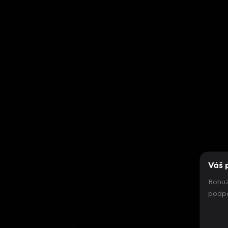
Váš 
Bohuž
podpo