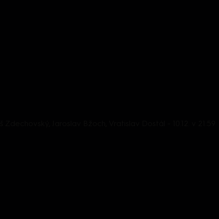
áš Zdechovský, Jaroslav Bžoch, Vratislav Dostál - 10.12. v 21:59