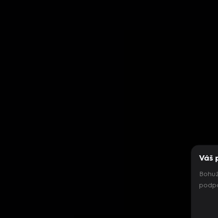
Váš 
Bohuž
podpo