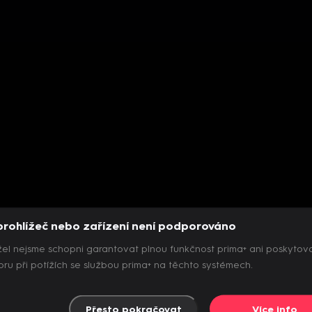
prohlížeč nebo zařízení není podporováno
el nejsme schopni garantovat plnou funkčnost prima+ ani poskytov
ru při potížích se službou prima+ na těchto systémech.
Přesto pokračovat
Více info