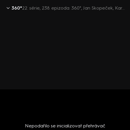
360°
22. série, 238. epizoda: 360°, Jan Skopeček, Karel Havlíček, Ilona Švihlíková, Thomas Kulidakis - 26.8. v 21:59
Nepodařilo se inicializovat přehrávač