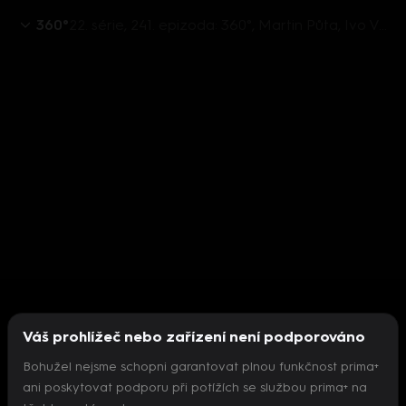
360°
22. série, 241. epizoda: 360°, Martin Půta, Ivo Vondrák, Martin Netolický, Hana Kordová Marvanová, Jan Čižinský - 29.8. v 21:57
Váš prohlížeč nebo zařízení není podporováno
Bohužel nejsme schopni garantovat plnou funkčnost prima+
ani poskytovat podporu při potížích se službou prima+ na
Nepodařilo se inicializovat přehrávač