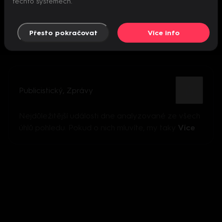
těchto systémech.
Přesto pokračovat
Více info
Publicistický
,
Zprávy
Nejdůležitější události dne analyzované ze všech
úhlů pohledu. Pokud o nich mluvíte, my taky
Více