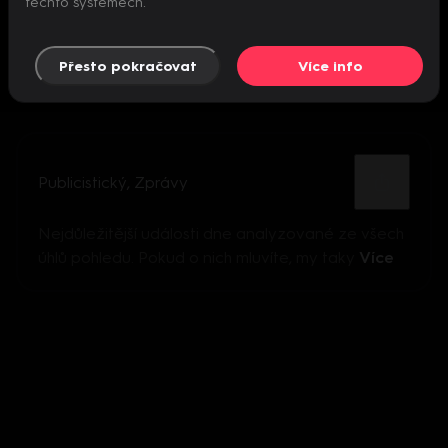
těchto systémech.
Přesto pokračovat
Více info
Publicistický
,
Zprávy
Nejdůležitější události dne analyzované ze všech
úhlů pohledu. Pokud o nich mluvíte, my taky
Více