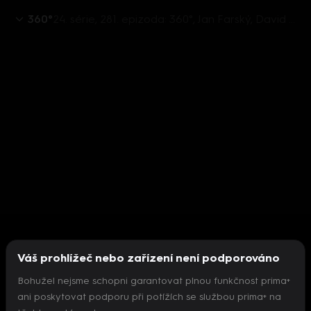
360°
24. série, 281. epizoda: 360°, Jan Farský, David Pražák, Jan Jakob, Jan Hrnčíř, Thomas Kulidakis, Jindřich Šídlo, Michael Žantovský - 7.10. v 22:26
Váš prohlížeč nebo zařízení není podporováno
Bohužel nejsme schopni garantovat plnou funkčnost prima+
ani poskytovat podporu při potížích se službou prima+ na
Nepodařilo se inicializovat přehrávač