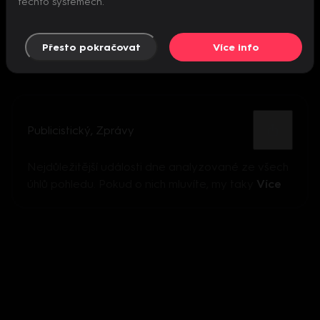
těchto systémech.
Přesto pokračovat
Více info
Publicistický
,
Zprávy
Nejdůležitější události dne analyzované ze všech
úhlů pohledu. Pokud o nich mluvíte, my taky
Více