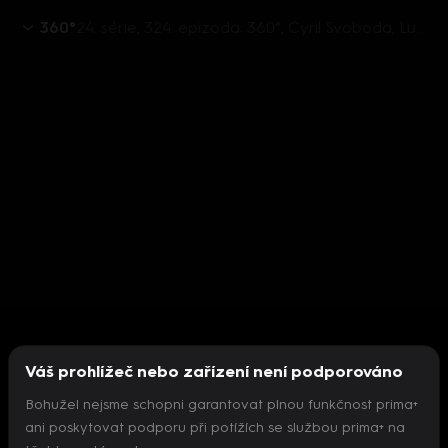
360°
24. série, 324. epizoda: 360°, Cyril Svoboda, Lubomír Zaorálek, Petr Holman, Jan Kolář - 19.11. v 22:26
Váš prohlížeč nebo zařízení není podporováno
Bohužel nejsme schopni garantovat plnou funkčnost prima+
ani poskytovat podporu při potížích se službou prima+ na
Nepodařilo se inicializovat přehrávač