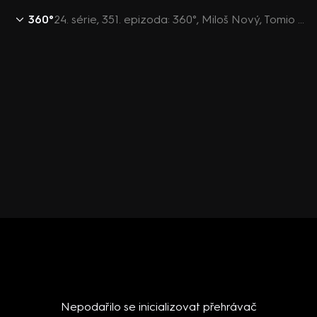
360°
24. série, 351. epizoda: 360°, Miloš Nový, Tomio Okamura, Jiří Pospíšil, Alexandra Udženija, Miroslav Korecký - 16.12. v 22:26
Nepodařilo se inicializovat přehrávač