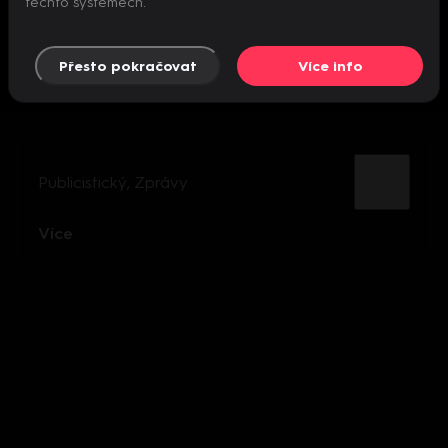
těchto systémech.
Přesto pokračovat
Více info
Publicistický
,
Zprávy
Více