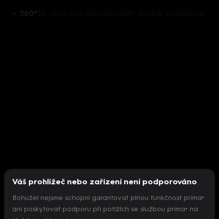
360°
25. série, 107. epizoda: 360°, Radek Vondráček, Karel Haas, Jan Farský, Filip Turek - 17.4. v 21:30
Váš prohlížeč nebo zařízení není podporováno
Bohužel nejsme schopni garantovat plnou funkčnost prima+
ani poskytovat podporu při potížích se službou prima+ na
Nepodařilo se inicializovat přehrávač