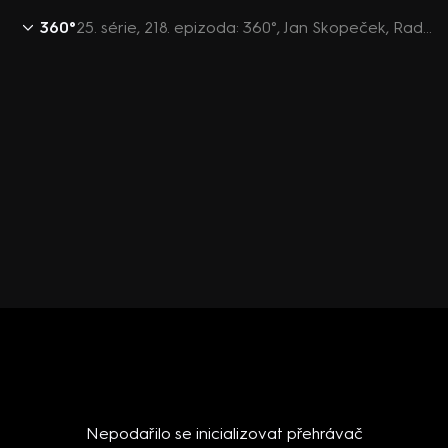
360°
25. série, 218. epizoda: 360°, Jan Skopeček, Radim Fiala, Petr Fischer, Martin Komárek - 6.8. v 22:00
Nepodařilo se inicializovat přehrávač