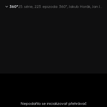
360°
25. série, 223. epizoda: 360°, Jakub Horák, Jan Jakob, Jindřich Rajchl - 11.8. v 22:00
Nepodařilo se inicializovat přehrávač