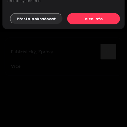
těchto systémech.
Přesto pokračovat
Více info
Publicistický
,
Zprávy
Více