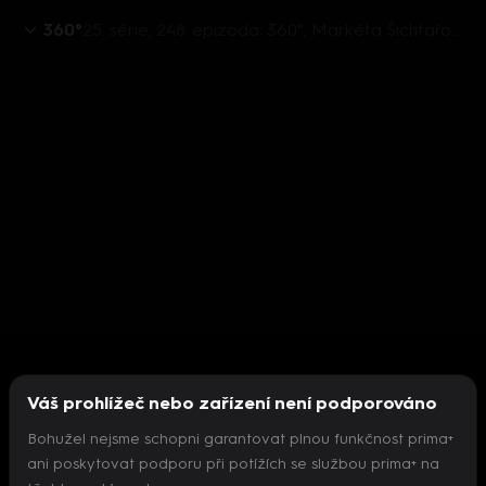
360°
25. série, 248. epizoda: 360°, Markéta Šichtařová, Patrik Nacher, Pavla Pivoňka Vaňková, Jan Jakob - 5.9. v 21:30
Váš prohlížeč nebo zařízení není podporováno
Bohužel nejsme schopni garantovat plnou funkčnost prima+
ani poskytovat podporu při potížích se službou prima+ na
Nepodařilo se inicializovat přehrávač