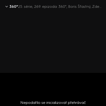
360°
25. série, 269. epizoda: 360°, Boris Šťastný, Zdeněk Hřib, Lubomír Zaorálek, Petr Vokřál - 26.9. v 21:30
Nepodařilo se inicializovat přehrávač