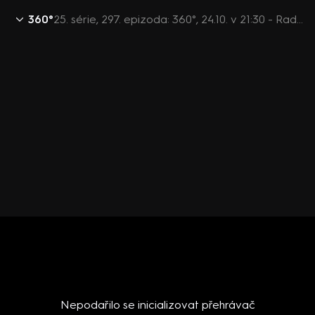
360°
25. série, 297. epizoda: 360°, 24.10. v 21:30 - Radek Koten, Robert Šlachta, Jiří Pospíšil, Pavla Pivoňka Vaňková
Nepodařilo se inicializovat přehrávač