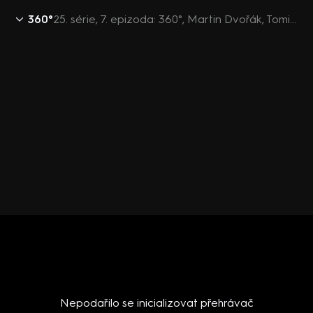
360°
25. série, 7. epizoda: 360°, Martin Dvořák, Tomio Okamura - 7.1. v 21:30
Nepodařilo se inicializovat přehrávač