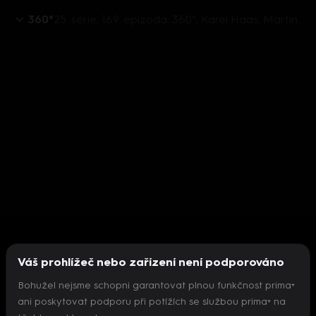
360°
25. série, 169. epizoda: 360°, Karel Haas, Martin Dvořák, Radim Fiala, Aleš Juchelka - 18.6. v 21:53
Váš prohlížeč nebo zařízení není podporováno
Bohužel nejsme schopni garantovat plnou funkčnost prima+
ani poskytovat podporu při potížích se službou prima+ na
Nepodařilo se inicializovat přehrávač