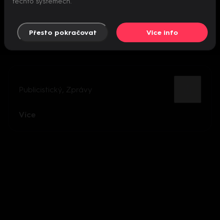
těchto systémech.
Přesto pokračovat
Více info
Publicistický
,
Zprávy
Více