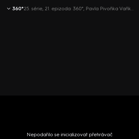
360°
25. série, 21. epizoda: 360°, Pavla Pivoňka Vaňková, Jaroslav Foldyna, Tomáš Zdechovský, Kateřina Konečná, Ilona Švihlíková, Jana Matesová - 21.1. v 21:59
Nepodařilo se inicializovat přehrávač