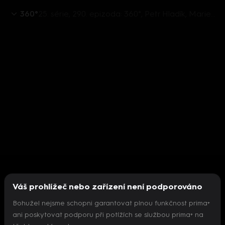
360°
25. série, 290. epizoda: 360°, Petr Hladík, Marie Pošarová, Štěpán Křeček, Ivan Pilip, Vlastimil Tlustý, Volodymyr Zelenskyj - 17.10. v 21:59
Váš prohlížeč nebo zařízení není podporováno
Bohužel nejsme schopni garantovat plnou funkčnost prima+
ani poskytovat podporu při potížích se službou prima+ na
Nepodařilo se inicializovat přehrávač