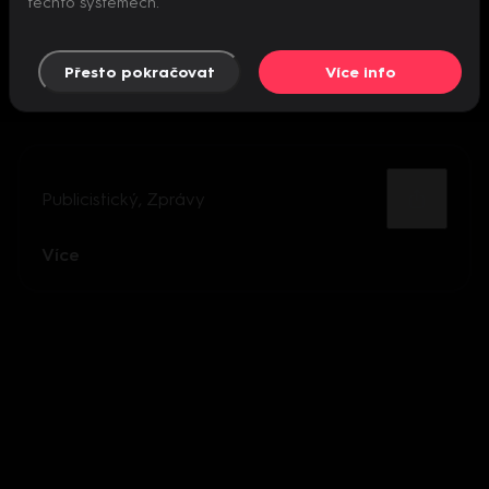
těchto systémech.
Přesto pokračovat
Více info
Publicistický
,
Zprávy
Více