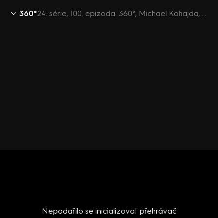
360°
24. série, 100. epizoda: 360°, Michael Kohajda, Patrik Nacher, Cyril Svoboda, Jan kubáček, Oto Klempíř - 9.4. v 21:30
Nepodařilo se inicializovat přehrávač