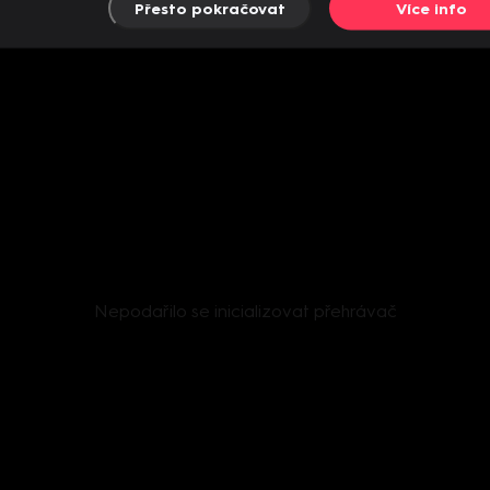
Přesto pokračovat
Více info
Nepodařilo se inicializovat přehrávač