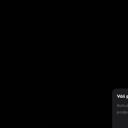
Váš 
Bohuž
podpo