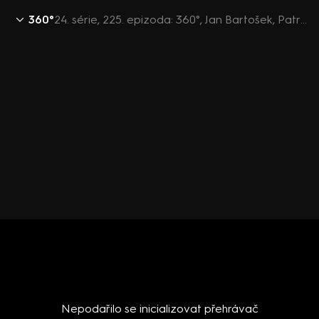
360°
24. série, 225. epizoda: 360°, Jan Bartošek, Patrik Nacher, Lukáš Jelínek, Jan Kubáček - 12.8. v 22:00
Nepodařilo se inicializovat přehrávač