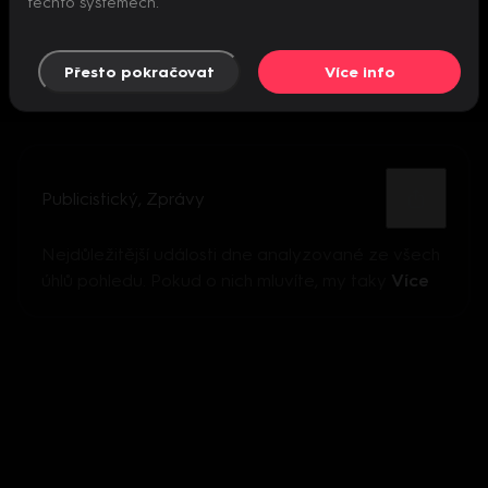
těchto systémech.
Přesto pokračovat
Více info
Publicistický
,
Zprávy
Nejdůležitější události dne analyzované ze všech
úhlů pohledu. Pokud o nich mluvíte, my taky
Více