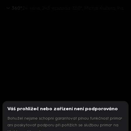
360°
24. série, 243. epizoda: 360°, Michal Kučera, Patrik Nacher - 30.8. v 21:30
Váš prohlížeč nebo zařízení není podporováno
Bohužel nejsme schopni garantovat plnou funkčnost prima+
ani poskytovat podporu při potížích se službou prima+ na
Nepodařilo se inicializovat přehrávač