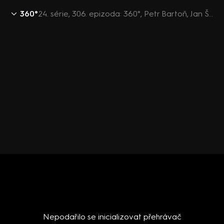
360°
24. série, 306. epizoda: 360°, Petr Bartoň, Jan Švejnar, Milan Bednář, Vladimír Pikora - 1.11. v 21:30
Nepodařilo se inicializovat přehrávač