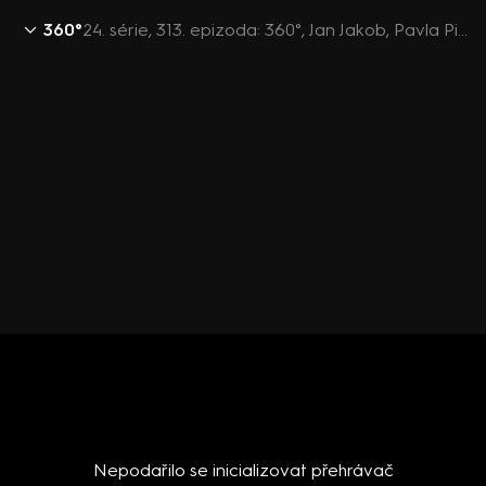
360°
24. série, 313. epizoda: 360°, Jan Jakob, Pavla Pivoňka Vaňková, Aleš Juchelka, Tomio Okamura, Roman Ďurčo - 8.11. v 21:30
Nepodařilo se inicializovat přehrávač