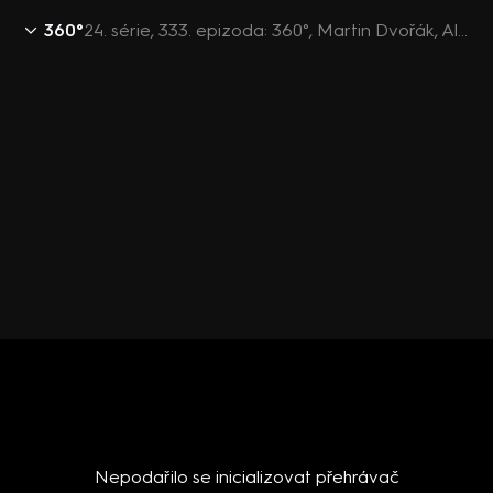
360°
24. série, 333. epizoda: 360°, Martin Dvořák, Aleš Juchelka - 28.11. v 21:30
Nepodařilo se inicializovat přehrávač