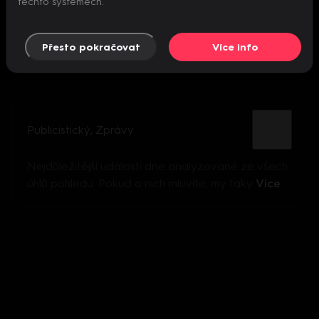
těchto systémech.
Přesto pokračovat
Více info
Publicistický
,
Zprávy
Nejdůležitější události dne analyzované ze všech
úhlů pohledu. Pokud o nich mluvíte, my taky
Více