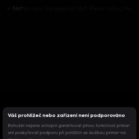
360°
24. série, 346. epizoda: 360°, Michal Kučera, Patrik Nacher - 11.12. v 21:30
Váš prohlížeč nebo zařízení není podporováno
Bohužel nejsme schopni garantovat plnou funkčnost prima+
ani poskytovat podporu při potížích se službou prima+ na
Nepodařilo se inicializovat přehrávač