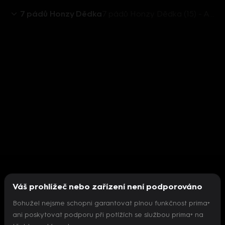
7 pádů Honzy Dědka
7 pádů Honzy Dědka (15) - Adamovská a Štěpánek
Váš prohlížeč nebo zařízení není podporováno
Bohužel nejsme schopni garantovat plnou funkčnost prima+
ani poskytovat podporu při potížích se službou prima+ na
Nepodařilo se inicializovat přehrávač