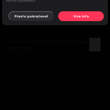
těchto systémech.
Přesto pokračovat
Více info
K tomuto videu není momentálně dostupný
žádný popis.