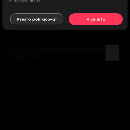
těchto systémech.
Přesto pokračovat
Více info
K tomuto videu není momentálně dostupný
žádný popis.