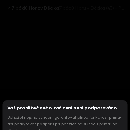
7 pádů Honzy Dědka
7 pádů Honzy Dědka (43) - Petra Špalková
Váš prohlížeč nebo zařízení není podporováno
Bohužel nejsme schopni garantovat plnou funkčnost prima+
ani poskytovat podporu při potížích se službou prima+ na
Nepodařilo se inicializovat přehrávač