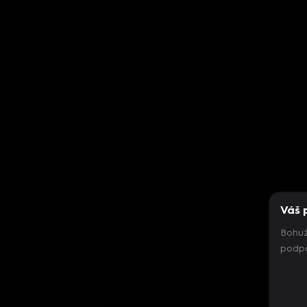
Váš 
Bohuž
podpo