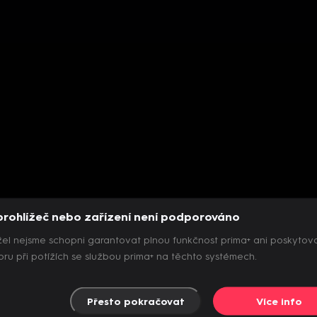
prohlížeč nebo zařízení není podporováno
el nejsme schopni garantovat plnou funkčnost prima+ ani poskytov
ru při potížích se službou prima+ na těchto systémech.
Přesto pokračovat
Více info