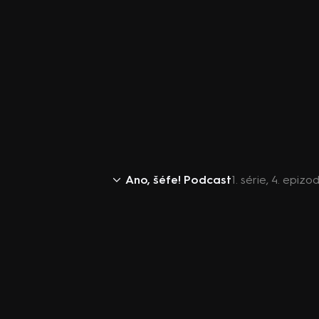
Ano, šéfe! Podcast
1. série, 4. epiz