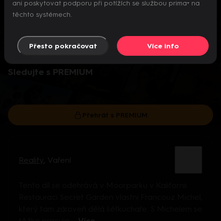
ani poskytovat podporu při potížích se službou prima+ na
těchto systémech.
Přesto pokračovat
Více info
Video je dostupné pouze pro předplatitele.
Sledujte s PREMIUM
Přehrát s PREMIUM
Reality
,
Vaření
Tento díl se odehrává v Moorparku v Kalifornii.
Restauraci Secret Garden vlastní Francouz Michel,
který tam zároveň dělá šéfkuchaře. S Michelem se
těžko pracuje ...
Více