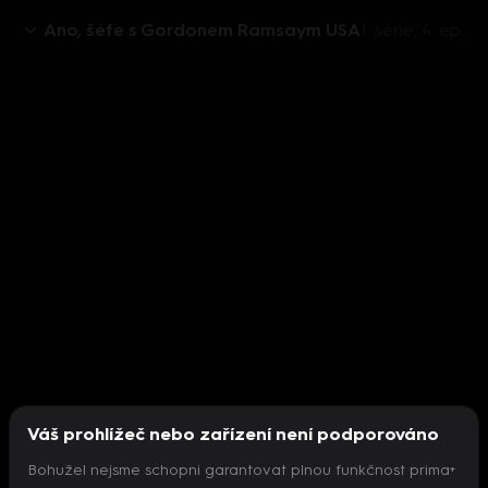
Ano, šéfe s Gordonem Ramsaym USA
1. série, 4. epizoda: Ano, šéfe s Gordonem Ramsaym USA I (4)
Váš prohlížeč nebo zařízení není podporováno
Bohužel nejsme schopni garantovat plnou funkčnost prima+