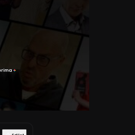
prima