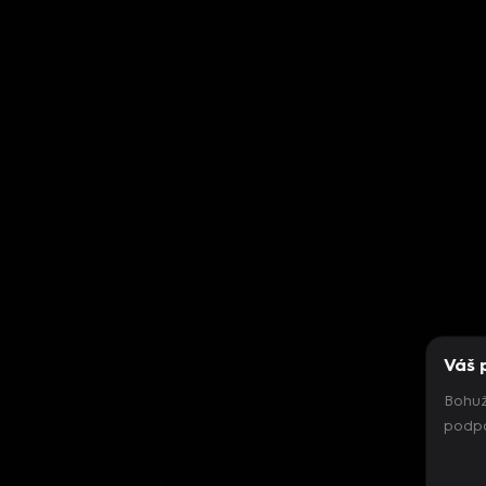
Váš 
Bohuž
podpo