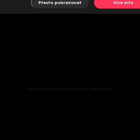
Přesto pokračovat
Více info
Nepodařilo se inicializovat přehrávač