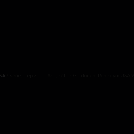
USA
7. série, 1. epizoda: Ano, šéfe s Gordonem Ramsaym USA VI