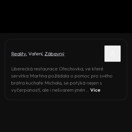
Reality
,
Vaření
,
Zábavný
Liberecká restaurace Ořechovka, ve které
servírka Martina požádala o pomoc pro svého
bratra kuchaře Michala, se potýká nejen s
vyčerpaností, ale i nešvarem jmén ...
Více