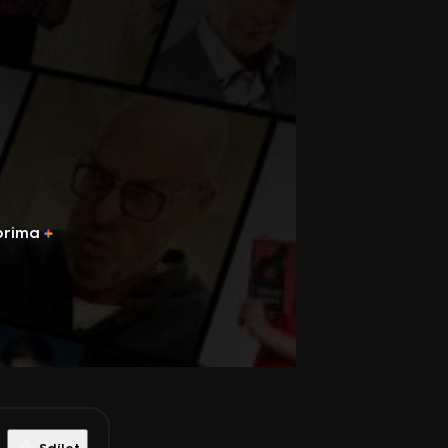
prima