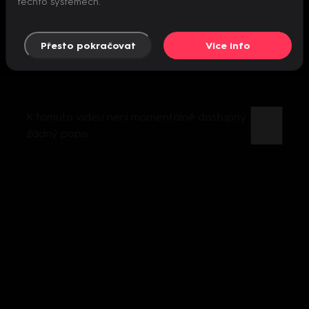
těchto systémech.
Přesto pokračovat
Více info
K tomuto videu není momentálně dostupný
žádný popis.