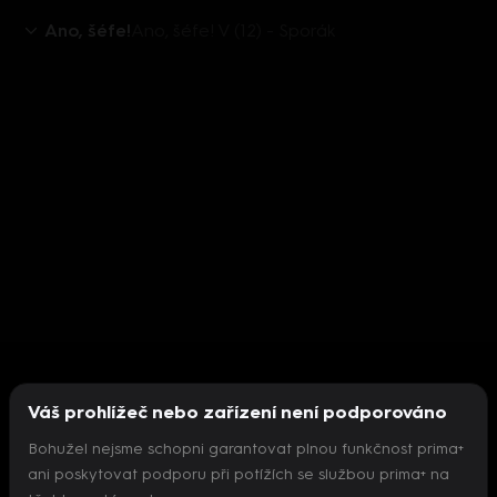
Ano, šéfe!
Ano, šéfe! V (12) - Sporák
Váš prohlížeč nebo zařízení není podporováno
Bohužel nejsme schopni garantovat plnou funkčnost prima+
ani poskytovat podporu při potížích se službou prima+ na
Nepodařilo se inicializovat přehrávač