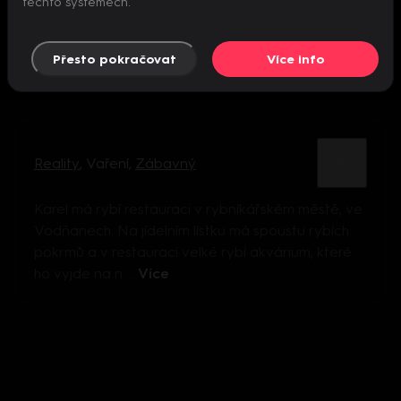
těchto systémech.
Přesto pokračovat
Více info
Reality
,
Vaření
,
Zábavný
Karel má rybí restauraci v rybníkářském městě, ve
Vodňanech. Na jídelním lístku má spoustu rybích
pokrmů a v restauraci velké rybí akvárium, které
ho vyjde na n ...
Více