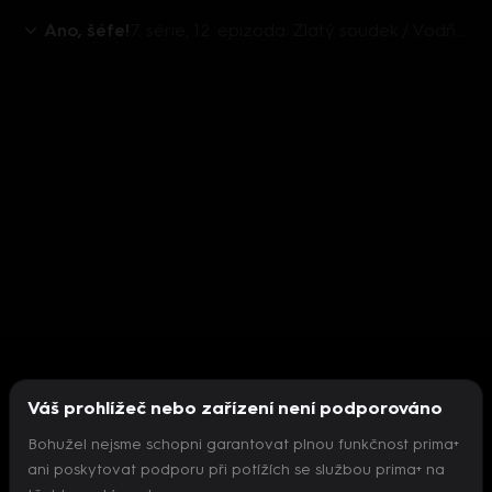
Ano, šéfe!
7. série, 12. epizoda: Zlatý soudek / Vodňany
Váš prohlížeč nebo zařízení není podporováno
Bohužel nejsme schopni garantovat plnou funkčnost prima+
ani poskytovat podporu při potížích se službou prima+ na
Nepodařilo se inicializovat přehrávač