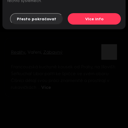
těchto systémech.
Přesto pokračovat
Více info
Reality
,
Vaření
,
Zábavný
Francouzská kuchyně kousek od Prahy, na Jílovišti.
Šéfkuchař Libor patří ke špičce ve svém oboru.
Číšníci dělají svou práci znamenitě a prostírají v
rukavičkách ...
Více