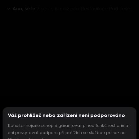
Ano, šéfe!
7. série, 6. epizoda: Restaurace Pod Lesem / Jíloviště
Váš prohlížeč nebo zařízení není podporováno
Bohužel nejsme schopni garantovat plnou funkčnost prima+
ani poskytovat podporu při potížích se službou prima+ na
Nepodařilo se inicializovat přehrávač